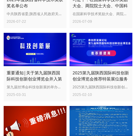
奖名单公布
大会、两院院士大会、中国科
协第十一次全国代表大会上的
中共陕西省委,陕西省人民政府关于2025年度陕西省科学技术奖励的决定
在国家科学技术奖励大会、两院院士大会、中国科协第十一次全国代表大会上的讲话（2026年7月8日）习近平各位院士...
讲话
2026-07-22
2026-07-09
重要通知|关于第九届陕西国
2025第九届陕西国际科技创新
际科技创新创业博览会并入第
创业博览会推荐特装展位服务
九届丝博会的通知
商公告
第九届丝博会科技创新展的举办时间为2025年5月21日至25日，地点为西安国际会展中心4号馆。
2025第九届陕西国际科技创新创业博览会（以下简称“陕西科创会”）将于2025年4月18—20日在西安临空会展...
2025-03-31
2025-02-10